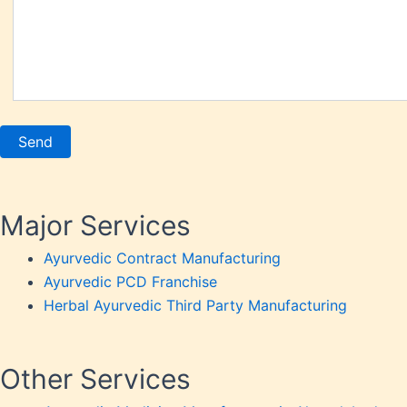
Person
Piles
Platel
Prosta
Renal 
Respir
Rheuma
Saggin
Skin P
Major Services
Sperm 
Ayurvedic Contract Manufacturing
Stomac
Ayurvedic PCD Franchise
Stress
Herbal Ayurvedic Third Party Manufacturing
Tannin
Thyroi
Uric A
Other Services
Urinary
Urticar