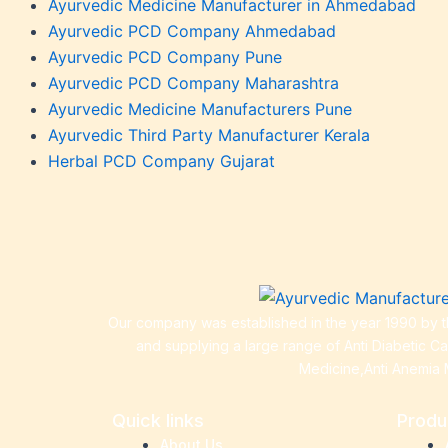
Ayurvedic Medicine Manufacturer in Ahmedabad
Weakn
Ayurvedic PCD Company Ahmedabad
Weight
Ayurvedic PCD Company Pune
Weakn
Ayurvedic PCD Company Maharashtra
OTC P
Ayurvedic Medicine Manufacturers Pune
Ayurvedic Third Party Manufacturer Kerala
Herbal PCD Company Gujarat
Our company was established in the year 1990 by th
and supplying a large range of Anti Diabetic C
Medicine,Anti Anemia 
Quick links
Produ
About Us