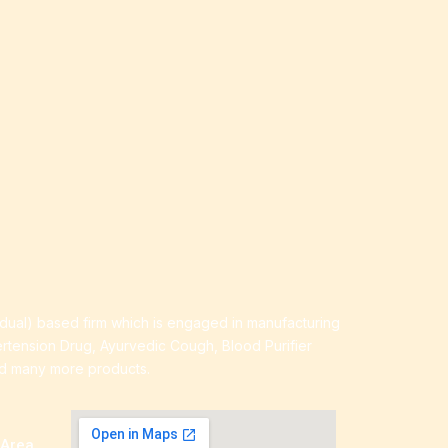
idual) based firm which is engaged in manufacturing
ertension Drug, Ayurvedic Cough, Blood Purifier
nd many more products.
 Area