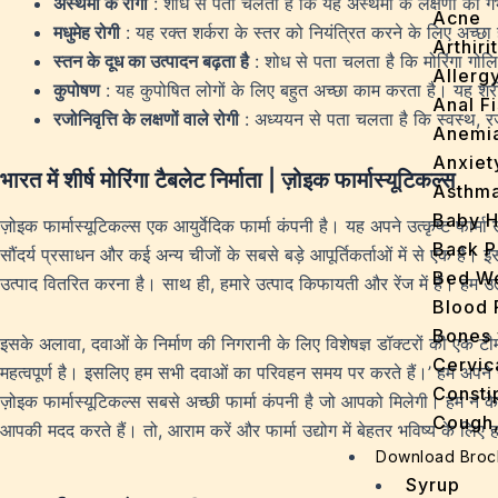
अस्थमा के रोगी
: शोध से पता चलता है कि यह अस्थमा के लक्षणों की गंभी
Acne
मधुमेह रोगी
: यह रक्त शर्करा के स्तर को नियंत्रित करने के लिए अच्छा 
Arthirit
स्तन के दूध का उत्पादन बढ़ता है
: शोध से पता चलता है कि मोरिंगा गोलि
Allerg
कुपोषण
: यह कुपोषित लोगों के लिए बहुत अच्छा काम करता है। यह शरी
Anal Fi
रजोनिवृत्ति के लक्षणों वाले रोगी
: अध्ययन से पता चलता है कि स्वस्थ, रजोन
Anemi
Anxiet
भारत में शीर्ष मोरिंगा टैबलेट निर्माता | ज़ोइक फार्मास्यूटिकल्स
Asthm
Baby H
ज़ोइक फार्मास्यूटिकल्स एक आयुर्वेदिक फार्मा कंपनी है। यह अपने उत्कृष्ट फार्
Back P
सौंदर्य प्रसाधन और कई अन्य चीजों के सबसे बड़े आपूर्तिकर्ताओं में से एक हैं। 
Bed We
उत्पाद वितरित करना है। साथ ही, हमारे उत्पाद किफायती और रेंज में हैं। हम उत
Blood 
Bones 
इसके अलावा, दवाओं के निर्माण की निगरानी के लिए विशेषज्ञ डॉक्टरों की एक टीम
Cervic
महत्वपूर्ण है। इसलिए हम सभी दवाओं का परिवहन समय पर करते हैं।’ हम अपने ग्
Consti
ज़ोइक फार्मास्यूटिकल्स सबसे अच्छी फार्मा कंपनी है जो आपको मिलेगी। हम न 
Cough,
आपकी मदद करते हैं। तो, आराम करें और फार्मा उद्योग में बेहतर भविष्य के लिए हम
Cracke
Download Broc
Dandru
Syrup