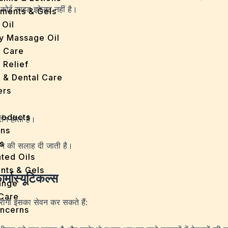
 कोई साइड इफेक्ट नहीं है।
tments & Gels
 Oil
y Massage Oil
n Care
 Relief
l & Dental Care
ers
roducts
्तन होता है।
ans
s
बचने की सलाह दी जाती है।
ted Oils
nts & Gels
्मास्यूटिकल्स
ange
 Care
 रोगी इसका सेवन कर सकते हैं:
oncerns
y