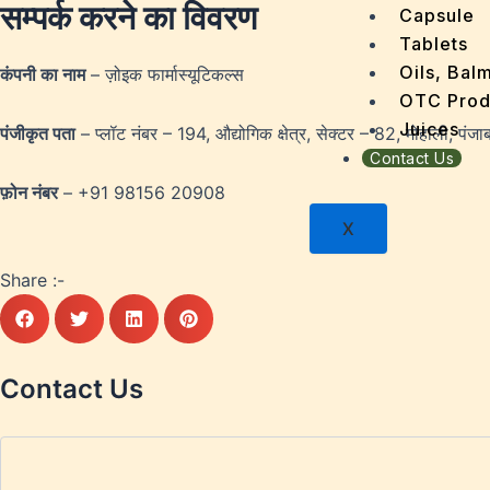
सम्पर्क करने का विवरण
Dengu
Capsule
Dental
Tablets
Depres
Oils, Bal
कंपनी का नाम
– ज़ोइक फार्मास्यूटिकल्स
Dermat
OTC Prod
Detoxi
Juices
पंजीकृत पता
– प्लॉट नंबर – 194, औद्योगिक क्षेत्र, सेक्टर – 82, मोहाली, प
Diabet
Contact Us
Digest
फ़ोन नंबर
– +91 98156 20908
Dry sk
X
Fatty L
Fever
Share :-
Gout
Menop
Gastri
Grey H
Contact Us
Hair L
Halito
Heart 