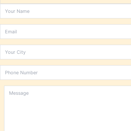
Hypert
Inflam
Insomn
Irrita
Joint P
Kidney
Lactat
Leucor
Liver 
Low Bo
Low Im
Low M
Metabo
Migrai
Nerve 
Obesit
Oral H
Osteoar