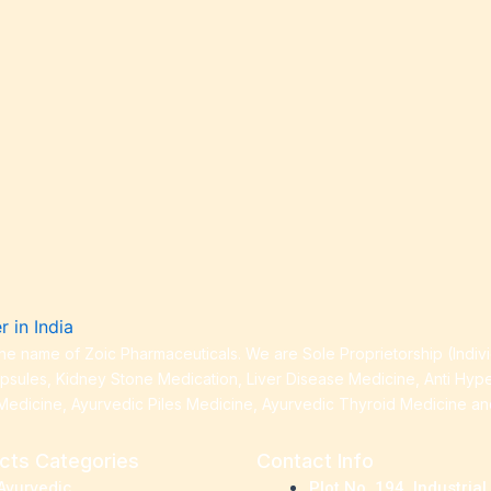
ess
 Loss
ess
roduct
e name of Zoic Pharmaceuticals. We are Sole Proprietorship (Indiv
apsules, Kidney Stone Medication, Liver Disease Medicine, Anti Hyp
Medicine, Ayurvedic Piles Medicine, Ayurvedic Thyroid Medicine a
cts Categories
Contact Info
Ayurvedic
Plot No. 194, Industrial