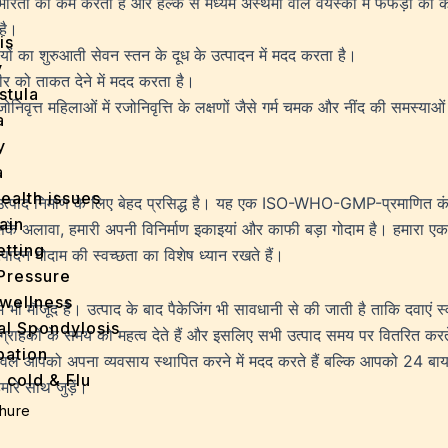
रता को कम करता है और हल्के से मध्यम अस्थमा वाले वयस्कों में फेफड़ों की कार
है।
is
यों का शुरुआती सेवन स्तन के दूध के उत्पादन में मदद करता है।
y
र को ताकत देने में मदद करता है।
stula
िवृत्त महिलाओं में रजोनिवृत्ति के लक्षणों जैसे गर्म चमक और नींद की समस्याओं 
a
y
a
ealth issues
मा उत्पाद निर्माण के लिए बेहद प्रसिद्ध है। यह एक ISO-WHO-GMP-प्रमाणित कंपनी 
ain
इसके अलावा, हमारी अपनी विनिर्माण इकाइयां और काफी बड़ा गोदाम है। हमारा एकमात्र
tting
्पादन गोदाम की स्वच्छता का विशेष ध्यान रखते हैं।
Pressure
wellness
 भी मौजूद है। उत्पाद के बाद पैकेजिंग भी सावधानी से की जाती है ताकि दवाएं स्
al Spondylosis
राहकों के समय को महत्व देते हैं और इसलिए सभी उत्पाद समय पर वितरित करते ह
pation
केवल आपको अपना व्यवसाय स्थापित करने में मदद करते हैं बल्कि आपको 24 बाय 
 cold & Flu
ारे साथ जुड़ें।
d Heals
hure
ff