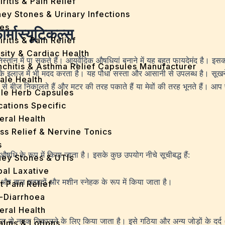
iritis & Pain Relief
ey Stones & Urinary Infections
es
ार्मास्यूटिकल्स
iritis & Pain Relief
sity & Cardiac Health
स्तान में पा सकते हैं। आयुर्वेदिक औषधियां बनाने में यह बहुत फायदेमंद है। इ
nchitis & Asthma Relief Capsules Manufacturer
दि के इलाज में भी मदद करता है। यह पौधा सस्ता और आसानी से उपलब्ध है। सूखने
ale Health
ी से बीज निकालते हैं और मटर की तरह पकाते हैं या मेवों की तरह भूनते हैं।
gle Herb Capsules
cations Specific
eral Health
ss Relief & Nervine Tonics
s
 औषधि के रूप में किया जाता है। इसके कुछ उपयोग नीचे सूचीबद्ध हैं:
ney Stones & UTIs
bal Laxative
त्र और बाल उत्पादों और मशीन स्नेहक के रूप में किया जाता है।
t Pain Relief
i-Diarrhoea
eral Health
 से नमक निकालने के लिए किया जाता है। इसे गठिया और अन्य जोड़ों के दर्द (गठि
Balms & Lotions